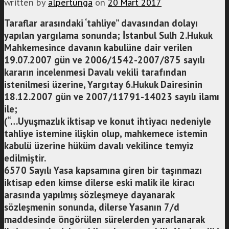
written by
alpertunga
on
20 Mart 2017
Taraflar arasındaki ‘tahliye” davasından dolayı
yapılan yargılama sonunda; İstanbul Sulh 2.Hukuk
Mahkemesince davanın kabulüne dair verilen
19.07.2007 gün ve 2006/1542-2007/875 sayılı
kararın incelenmesi Davalı vekili tarafından
istenilmesi üzerine, Yargıtay 6.Hukuk Dairesinin
18.12.2007 gün ve 2007/11791-14023 sayılı ilamı
ile;
(“…Uyuşmazlık iktisap ve konut ihtiyacı nedeniyle
tahliye istemine ilişkin olup, mahkemece istemin
kabulü üzerine hüküm davalı vekilince temyiz
edilmiştir.
6570 Sayılı Yasa kapsamına giren bir taşınmazı
iktisap eden kimse dilerse eski malik ile kiracı
arasında yapılmış sözleşmeye dayanarak
sözleşmenin sonunda, dilerse Yasanın 7/d
maddesinde öngörülen sürelerden yararlanarak