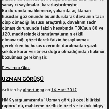
sanayici sayılmaları kararlaştırılmıştır.
Bu durumda mahkemece, yukarıda açıklanan
hususlar göz önünde bulundurularak davalının tacir
olup olmadığı hususu araştırılıp, davalının tacir
olması durumunda faizin hesabında TBK.’nun 88 ve
120. maddesindeki sınırlamalarının etkili
olmayacağı gözetilerek faizin hesaplanması
gerekirken bu husus üzerinde durulmadan yazılı
şekilde karar verilmesi doğru olmadığından hükmün
bozulması gerekmiştir.
Devamını Oku..
UZMAN GÖRÜŞÜ
written by
alpertunga
on
16 Mart 2017
HMK yargılamasında ” Uzman görüşü özel bilirkişi
raporu” nu, mahkeme özellikle özel ve teknik bilgiyi