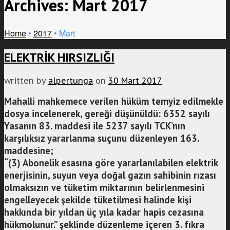
Archives:
Mart 2017
Home
•
2017
•
Mart
ELEKTRİK HIRSIZLIĞI
written by
alpertunga
on
30 Mart 2017
Mahalli mahkemece verilen hüküm temyiz edilmekle
dosya incelenerek, gereği düşünüldü: 6352 sayılı
Yasanın 83. maddesi ile 5237 sayılı TCK’nın
karşılıksız yararlanma suçunu düzenleyen 163.
maddesine;
“(3) Abonelik esasına göre yararlanılabilen elektrik
enerjisinin, suyun veya doğal gazın sahibinin rızası
olmaksızın ve tüketim miktarının belirlenmesini
engelleyecek şekilde tüketilmesi halinde kişi
hakkında bir yıldan üç yıla kadar hapis cezasına
hükmolunur.” şeklinde düzenleme içeren 3. fıkra