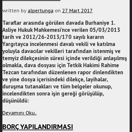
written by
alpertunga
on
27 Mart 2017
Taraflar arasında görülen davada Burhaniye 1.
Asliye Hukuk Mahkemesi’nce verilen 05/03/2013
tarih ve 2012/26-2013/170 sayılı kararın
Yargıtayca incelenmesi davalı vekili ve katılma
yoluyla davacılar vekilleri tarafından istenmiş ve
temyiz dilekçesinin süresi içinde verildiği anlaşılmış
olmakla, dava dosyası için Tetkik Hakimi Rahime
Tezcan tarafından düzenlenen rapor dinlendikten
ve yine dosya içerisindeki dilekçe, layihalar,
duruşma tutanakları ve tüm belgeler okunup,
incelendikten sonra işin gereği görüşülüp,
düşünüldü:
Devamını Oku..
BORÇ YAPILANDIRMASI