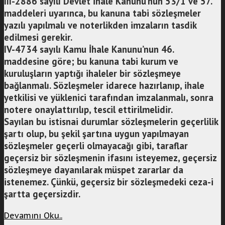
III-2886 sayılı Devlet İhale Kanunu’nun 53/1 ve 57.
maddeleri uyarınca, bu kanuna tabi sözleşmeler
yazılı yapılmalı ve noterlikden imzaların tasdik
edilmesi gerekir.
IV-4734 sayılı Kamu İhale Kanunu’nun 46.
maddesine göre; bu kanuna tabi kurum ve
kuruluşların yaptığı ihaleler bir sözleşmeye
bağlanmalı. Sözleşmeler idarece hazırlanıp, ihale
yetkilisi ve yüklenici tarafından imzalanmalı, sonra
notere onaylattırılıp, tescil ettirilmelidir.
Sayılan bu istisnai durumlar sözleşmelerin geçerlilik
şartı olup, bu şekil şartına uygun yapılmayan
sözleşmeler geçerli olmayacağı gibi, taraflar
geçersiz bir sözleşmenin ifasını isteyemez, geçersiz
sözleşmeye dayanılarak müspet zararlar da
istenemez. Çünkü, geçersiz bir sözleşmedeki ceza-i
şartta geçersizdir.
Devamını Oku..