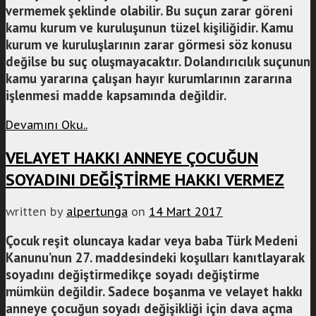
vermemek şeklinde olabilir. Bu suçun zarar göreni
kamu kurum ve kuruluşunun tüzel kişiliğidir. Kamu
kurum ve kuruluşlarının zarar görmesi söz konusu
değilse bu suç oluşmayacaktır. Dolandırıcılık suçunun
kamu yararına çalışan hayır kurumlarının zararına
işlenmesi madde kapsamında değildir.
Devamını Oku..
VELAYET HAKKI ANNEYE ÇOCUĞUN
SOYADINI DEĞİŞTİRME HAKKI VERMEZ
written by
alpertunga
on
14 Mart 2017
Çocuk reşit oluncaya kadar veya baba Türk Medeni
Kanunu’nun 27. maddesindeki koşulları kanıtlayarak
soyadını değiştirmedikçe soyadı değiştirme
mümkün değildir. Sadece boşanma ve velayet hakkı
anneye çocuğun soyadı değişikliği için dava açma