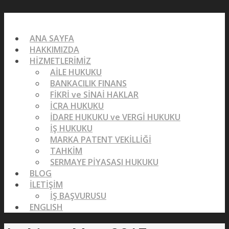
ANA SAYFA
HAKKIMIZDA
HİZMETLERİMİZ
AİLE HUKUKU
BANKACILIK FINANS
FİKRİ ve SİNAİ HAKLAR
İCRA HUKUKU
İDARE HUKUKU ve VERGİ HUKUKU
İŞ HUKUKU
MARKA PATENT VEKİLLİĞİ
TAHKİM
SERMAYE PİYASASI HUKUKU
BLOG
İLETİŞİM
İŞ BAŞVURUSU
ENGLISH