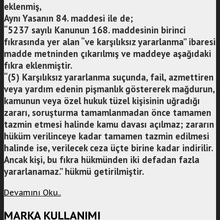
eklenmiş,
Aynı Yasanın 84. maddesi ile de;
“5237 sayılı Kanunun 168. maddesinin birinci
fıkrasında yer alan “ve karşılıksız yararlanma” ibaresi
madde metninden çıkarılmış ve maddeye aşağıdaki
fıkra eklenmiştir.
“(5) Karşılıksız yararlanma suçunda, fail, azmettiren
veya yardım edenin pişmanlık göstererek mağdurun,
kamunun veya özel hukuk tüzel kişisinin uğradığı
zararı, soruşturma tamamlanmadan önce tamamen
tazmin etmesi halinde kamu davası açılmaz; zararın
hüküm verilinceye kadar tamamen tazmin edilmesi
halinde ise, verilecek ceza üçte birine kadar indirilir.
Ancak kişi, bu fıkra hükmünden iki defadan fazla
yararlanamaz.” hükmü getirilmiştir.
Devamını Oku..
MARKA KULLANIMI