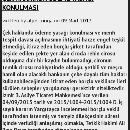
KONULMASI
written by
alpertunga
on
09 Mart 2017
Çek hakkında ödeme yasağı konulması ve menfi
tespit davası açılmasının ihtiyati hacze engel teşkil
etmediği, itiraz eden borçlu şirket tarafından
keşide edilen çekte yer alan ciroda rehin cirosu
olduğuna dair bir kaydın bulunmadığı, cironun
temlik cirosu mahiyetinde olduğu, yetkili ve meşru
hamil olan alacaklı bankanın çeke dayalı tüm hakları
kullanabileceğinden itiraz eden borçlu vekilince ileri
sürülen sebepler yargılamayı gerektirir niteliktedir.
İzmir 3. Asliye Ticaret Mahkemesi’nce verilen
04/09/2015 tarih ve 2015/1004-2015/1004 D. İş
sayılı kararın Yargıtayca incelenmesi borçlu vekili
tarafından istenmiş ve temyiz dilekçesinin süresi
içinde verildiği anlaşılmış olmakla, Tetkik Hakimi Ali
Rıza Bayır tarafından düzenlenen rapor