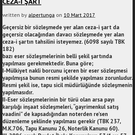
CEZA-İ ŞART
written by
alpertunga
on
10 Mart 2017
Geçersiz bir sözleşmede yer alan ceza-i şart da
geçersiz olacağından davacı sözleşmede yer alan
ceza-i şartın tahsilini isteyemez. (6098 sayılı TBK
182)
bazı eser sözleşmelerinin belli şekil şartında
yapılması gerekmektedir. Buna göre;
I-Mülkiyet nakli borcunu içeren bir eser sözleşmesi
yapılmışsa bunun resmi şekilde yapılması zorunludur.
Resmi şekil ise, tapu sicil müdürlüğünde sözleşmenin
yapılmasıdır.
II-Eser sözleşmelerinin bir türü olan arsa payı
karşılığı inşaat sözleşmeleri, “gayrimenkul satış
vaadini” de kapsadığından noterden re’sen
düzenleme şeklinde yapılması gerekir (TBK 237,
M.K.706, Tapu Kanunu 26, Noterlik Kanunu 60).