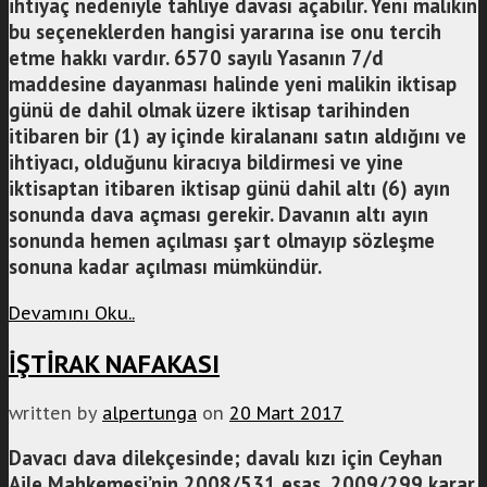
ihtiyaç nedeniyle tahliye davası açabilir. Yeni malikin
bu seçeneklerden hangisi yararına ise onu tercih
etme hakkı vardır. 6570 sayılı Yasanın 7/d
maddesine dayanması halinde yeni malikin iktisap
günü de dahil olmak üzere iktisap tarihinden
itibaren bir (1) ay içinde kiralananı satın aldığını ve
ihtiyacı, olduğunu kiracıya bildirmesi ve yine
iktisaptan itibaren iktisap günü dahil altı (6) ayın
sonunda dava açması gerekir. Davanın altı ayın
sonunda hemen açılması şart olmayıp sözleşme
sonuna kadar açılması mümkündür.
Devamını Oku..
İŞTİRAK NAFAKASI
written by
alpertunga
on
20 Mart 2017
Davacı dava dilekçesinde; davalı kızı için Ceyhan
Aile Mahkemesi’nin 2008/531 esas, 2009/299 karar