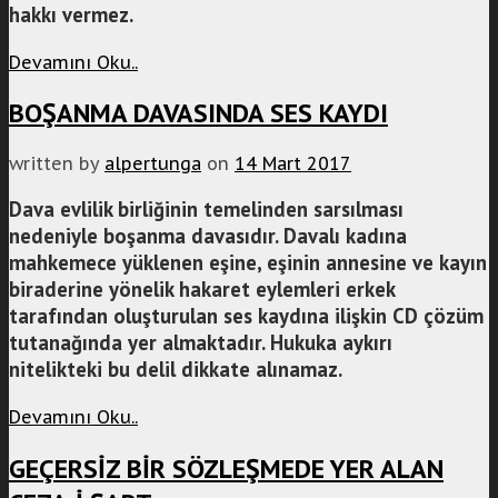
hakkı vermez.
Devamını Oku..
BOŞANMA DAVASINDA SES KAYDI
written by
alpertunga
on
14 Mart 2017
Dava evlilik birliğinin temelinden sarsılması
nedeniyle boşanma davasıdır. Davalı kadına
mahkemece yüklenen eşine, eşinin annesine ve kayın
biraderine yönelik hakaret eylemleri erkek
tarafından oluşturulan ses kaydına ilişkin CD çözüm
tutanağında yer almaktadır. Hukuka aykırı
nitelikteki bu delil dikkate alınamaz.
Devamını Oku..
GEÇERSİZ BİR SÖZLEŞMEDE YER ALAN