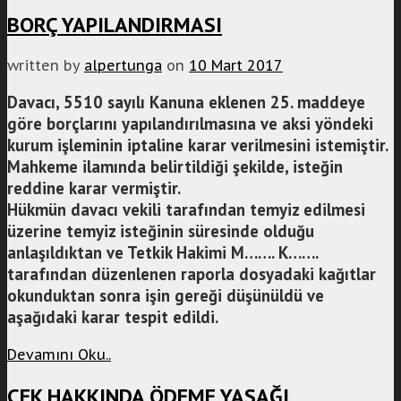
BORÇ YAPILANDIRMASI
written by
alpertunga
on
10 Mart 2017
Davacı, 5510 sayılı Kanuna eklenen 25. maddeye
göre borçlarını yapılandırılmasına ve aksi yöndeki
kurum işleminin iptaline karar verilmesini istemiştir.
Mahkeme ilamında belirtildiği şekilde, isteğin
reddine karar vermiştir.
Hükmün davacı vekili tarafından temyiz edilmesi
üzerine temyiz isteğinin süresinde olduğu
anlaşıldıktan ve Tetkik Hakimi M……. K…….
tarafından düzenlenen raporla dosyadaki kağıtlar
okunduktan sonra işin gereği düşünüldü ve
aşağıdaki karar tespit edildi.
Devamını Oku..
ÇEK HAKKINDA ÖDEME YASAĞI