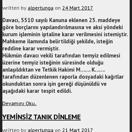
written by
alpertunga
on
24 Mart 2017
Davacı, 5510 sayılı Kanuna eklenen 25. maddeye
göre borçlarını yapılandırılmasına ve aksi yöndeki
kurum işleminin iptaline karar verilmesini istemiştir.
Mahkeme ilamında belirtildiği şekilde, isteğin
reddine karar vermiştir.
Hükmün davacı vekili tarafından temyiz edilmesi
üzerine temyiz isteğinin süresinde olduğu
anlaşıldıktan ve Tetkik Hakimi M……. K…….
tarafından düzenlenen raporla dosyadaki kağıtlar
okunduktan sonra işin gereği düşünüldü ve
aşağıdaki karar tespit edildi.
Devamını Oku..
YEMİNSİZ TANIK DİNLEME
written by
alpertunga
on
21 Mart 2017