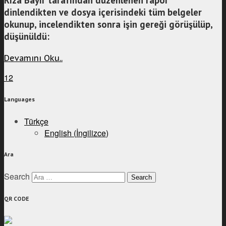
dinlendikten ve dosya içerisindeki tüm belgeler
okunup, incelendikten sonra işin gereği görüşülüp,
düşünüldü:
Devamını Oku..
1
2
Languages
Türkçe
English
(
İngilizce
)
Ara
Search
QR CODE