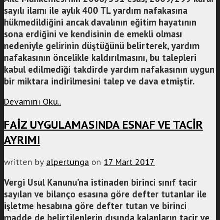
sayılı ilamı ile aylık 400 TL yardım nafakasına
hükmedildiğini ancak davalının eğitim hayatının
sona erdiğini ve kendisinin de emekli olması
nedeniyle gelirinin düştüğünü belirterek, yardım
nafakasının öncelikle kaldırılmasını, bu talepleri
kabul edilmediği takdirde yardım nafakasının uygun
bir miktara indirilmesini talep ve dava etmiştir.
Devamını Oku..
FAİZ UYGULAMASINDA ESNAF VE TACİR
AYRIMI
written by
alpertunga
on
17 Mart 2017
Vergi Usul Kanunu’na istinaden birinci sınıf tacir
sayılan ve bilanço esasına göre defter tutanlar ile
işletme hesabına göre defter tutan ve birinci
madde de belirtilenlerin dışında kalanların tacir ve