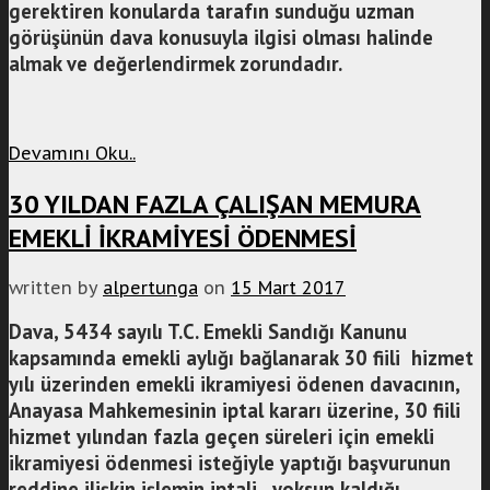
gerektiren konularda tarafın sunduğu uzman
görüşünün dava konusuyla ilgisi olması halinde
almak ve değerlendirmek zorundadır.
Devamını Oku..
30 YILDAN FAZLA ÇALIŞAN MEMURA
EMEKLİ İKRAMİYESİ ÖDENMESİ
written by
alpertunga
on
15 Mart 2017
Dava, 5434 sayılı T.C. Emekli Sandığı Kanunu
kapsamında emekli aylığı bağlanarak 30 fiili hizmet
yılı üzerinden emekli ikramiyesi ödenen davacının,
Anayasa Mahkemesinin iptal kararı üzerine, 30 fiili
hizmet yılından fazla geçen süreleri için emekli
ikramiyesi ödenmesi isteğiyle yaptığı başvurunun
reddine ilişkin işlemin iptali, yoksun kaldığı