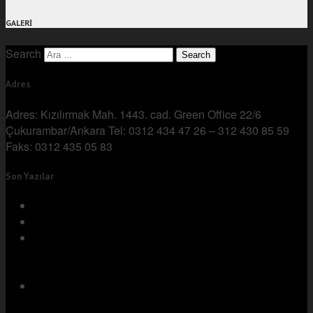
GALERİ
Search
Adres
Adres: Kızılırmak Mah. 1443. cad. Green Office 22/6
Çukurambar/Ankara Tel: 0312 434 47 26 – 312 430 85 59
Faks: 0312 435 05 83
Son Yazılar
KİRA BEDELİNİN TESPİTİ
ŞAHSİ İFLAS İSTEMİ
BASININ MADDİ GERÇEKLİĞİ ARAŞTIRMAK VE
KANITLAMAK YÜKÜMLÜLÜĞÜ
BULUNMAMAKTADIR
SATIM SÖZLEŞMESİNDEN KAYNAKLANAN TAPU
İPTALİ VE TESCİL